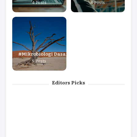
4 Posts
4 Posts
Mikrobiologi Dasar
5 Posts
Editors Picks
Media MRS :
Blood
Enterobacteriac
Sejarah,
Agar
eae : Taksonomi,
Komposisi, dan
Plate
Mekanisme
Prosedur Isolasi
(BAP):
Virulensi, dan
Bakteri Asam
Definisi
Spektrum Klinis
Laktat
,
By
Laila Karomah
Prinsip,
By
Laila Karomah
dan
Prosed