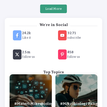
Load More
We're in Social
24.2k
32.71
Like it
subscribe
2.5m
458
follow us
follow us
Top Topics
Materi Mikrobiologi
Mikrobiologi Pangan