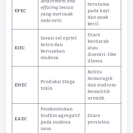
Attachment and
terutama
effacing
lesion
EPEC
pada bayi
yang merusak
dan anak
mikrovili.
kecil.
Diare
Invasi sel epitel
berdarah
kolon dan
EIEC
atau
kerusakan
disentri-like
mukosa.
illness.
Kolitis
hemoragik
Produksi Shiga
EHEC
dan sindrom
toxin.
hemolitik
uremik.
Pembentukan
biofilm agregatif
Diare
EAEC
pada mukosa
persisten.
usus.