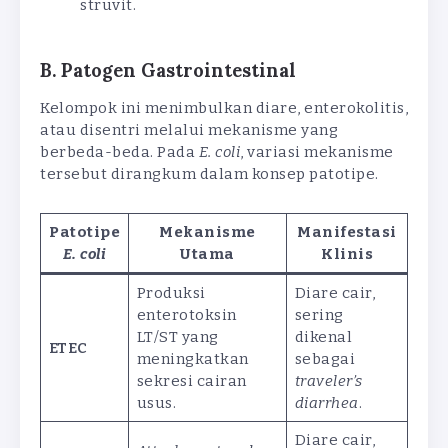
struvit.
B. Patogen Gastrointestinal
Kelompok ini menimbulkan diare, enterokolitis,
atau disentri melalui mekanisme yang
berbeda-beda. Pada
E. coli
, variasi mekanisme
tersebut dirangkum dalam konsep patotipe.
Patotipe
Mekanisme
Manifestasi
E. coli
Utama
Klinis
Produksi
Diare cair,
enterotoksin
sering
LT/ST yang
dikenal
ETEC
meningkatkan
sebagai
sekresi cairan
traveler’s
usus.
diarrhea
.
Diare cair,