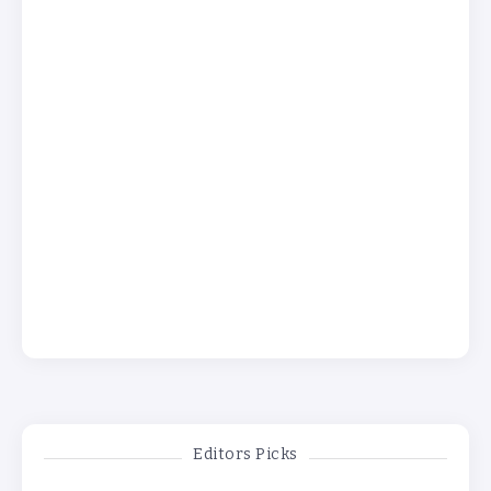
Editors Picks
Media
Media
Enterob