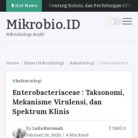
August 9, 
sip, Prosedur, Rentang Koloni, dan Perhitungan CFU
Hot News
Mikrobio.ID
Mikrobiologi Asyik!
Home
Materi Mikrobiologi
Bakteriologi
Enterobacteriaceae : Taksonomi, Mekanisme Virulensi, dan Spektrum Klinis
/
/
/
Bakteriologi
Enterobacteriaceae : Taksonomi,
Mekanisme Virulensi, dan
Spektrum Klinis
By
Laila Karomah
566
0
Februari 26, 2026
4 Min Read