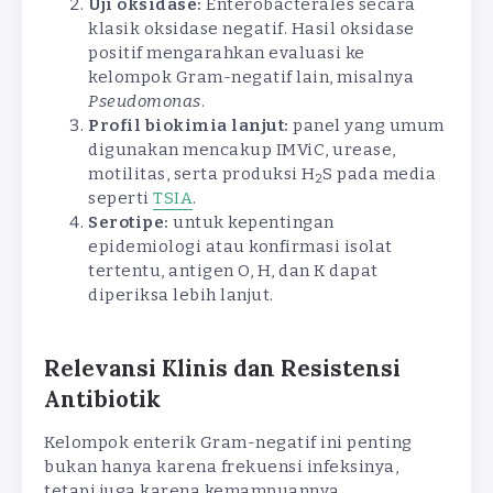
Uji oksidase:
Enterobacterales secara
klasik oksidase negatif. Hasil oksidase
positif mengarahkan evaluasi ke
kelompok Gram-negatif lain, misalnya
Pseudomonas
.
Profil biokimia lanjut:
panel yang umum
digunakan mencakup IMViC, urease,
motilitas, serta produksi H
S pada media
2
seperti
TSIA
.
Serotipe:
untuk kepentingan
epidemiologi atau konfirmasi isolat
tertentu, antigen O, H, dan K dapat
diperiksa lebih lanjut.
Relevansi Klinis dan Resistensi
Antibiotik
Kelompok enterik Gram-negatif ini penting
bukan hanya karena frekuensi infeksinya,
tetapi juga karena kemampuannya