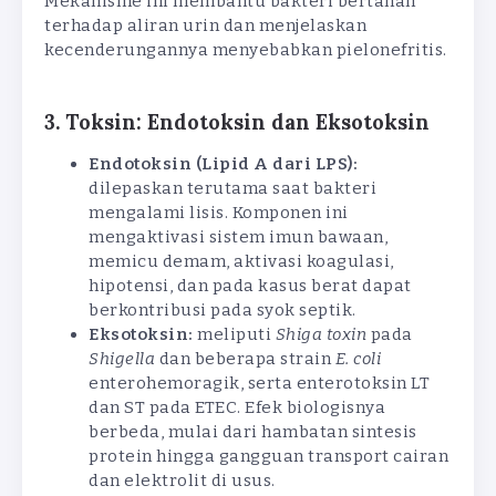
Mekanisme ini membantu bakteri bertahan
terhadap aliran urin dan menjelaskan
kecenderungannya menyebabkan pielonefritis.
3. Toksin: Endotoksin dan Eksotoksin
Endotoksin (Lipid A dari LPS):
dilepaskan terutama saat bakteri
mengalami lisis. Komponen ini
mengaktivasi sistem imun bawaan,
memicu demam, aktivasi koagulasi,
hipotensi, dan pada kasus berat dapat
berkontribusi pada syok septik.
Eksotoksin:
meliputi
Shiga toxin
pada
Shigella
dan beberapa strain
E. coli
enterohemoragik, serta enterotoksin LT
dan ST pada ETEC. Efek biologisnya
berbeda, mulai dari hambatan sintesis
protein hingga gangguan transport cairan
dan elektrolit di usus.