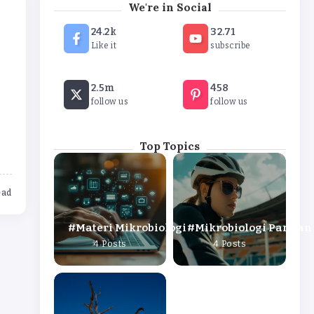
We're in Social
24.2k
32.71
Like it
subscribe
2.5m
458
follow us
follow us
Top Topics
ead
Materi Mikrobiologi
Mikrobiologi Pangan
4 Posts
4 Posts