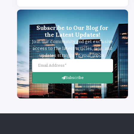
Subscribe to Our Blog for
the Latest Updates!
Join our community and get exclusive
access to the latest articles, tips, and
updates straight to your inbox.
Subscribe