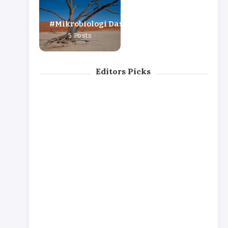
Mikrobiologi Dasar
5 Posts
Editors Picks
Media MRS :
Media
Enterobacteria
Sejarah,
Blood
ceae :
Komposisi, dan
Agar
Taksonomi,
Prosedur
Plate
Mekanisme
Isolasi Bakteri
(BAP):
Virulensi, dan
Asam Laktat
Definisi
Spektrum
,
Klinis
By
Laila Karomah
Prinsip,
By
Laila Karomah
dan
Prosed
ur
Pembu
atan
By
Laila
Karomah