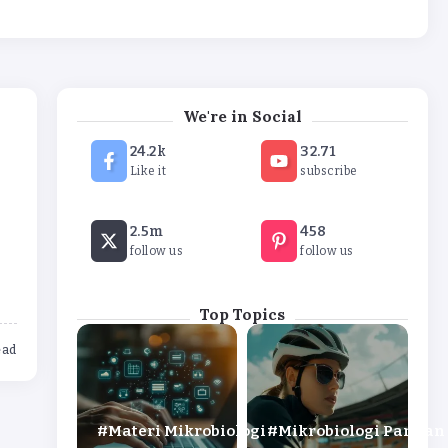
We're in Social
24.2k
32.71
Like it
subscribe
2.5m
458
follow us
follow us
Top Topics
ead
Materi Mikrobiologi
Mikrobiologi Pangan