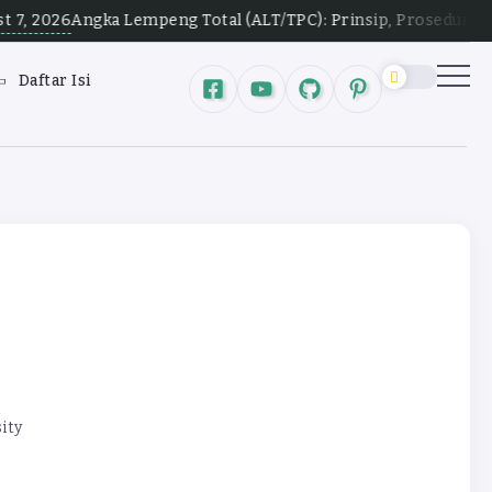
ka Lempeng Total (ALT/TPC): Prinsip, Prosedur, Rentang Kolon
Daftar Isi
ity