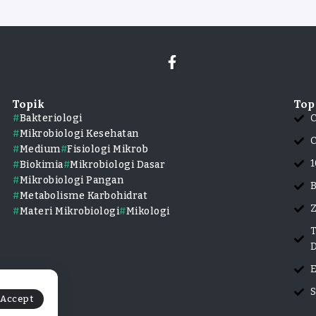
Topik
Top
Bakteriologi
C
Mikrobiologi Kesehatan
Medium
Fisiologi Mikrob
1
Biokimia
Mikrobiologi Dasar
Mikrobiologi Pangan
B
Metabolisme Karbohidrat
Z
Materi Mikrobiologi
Mikologi
T
D
E
S
Accept