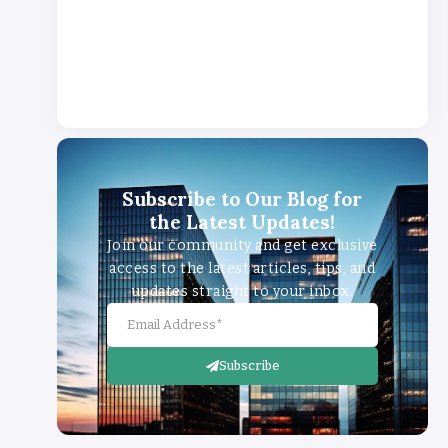
Pembu
atan
By
Laila
Karomah
Subscribe to Our Blog for
the Latest Updates!
Join our community and get exclusive
access to the latest articles, tips, and
updates straight to your inbox.
Subscribe