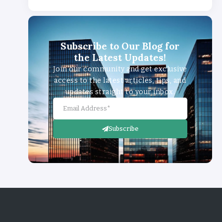
Subscribe to Our Blog for
the Latest Updates!
Join our community and get exclusive
access to the latest articles, tips, and
updates straight to your inbox.
Subscribe