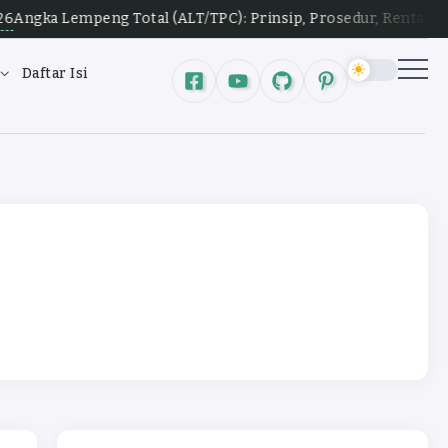
eng Total (ALT/TPC): Prinsip, Prosedur, Rentang Koloni, dan 
Daftar Isi