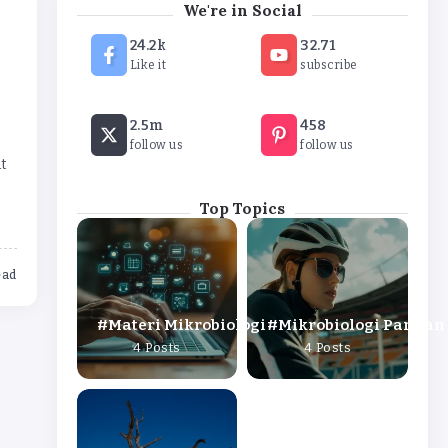
We're in Social
24.2k
32.71
Like it
subscribe
2.5m
458
follow us
follow us
t
Top Topics
ead
Materi Mikrobiologi
Mikrobiologi Pangan
4 Posts
4 Posts