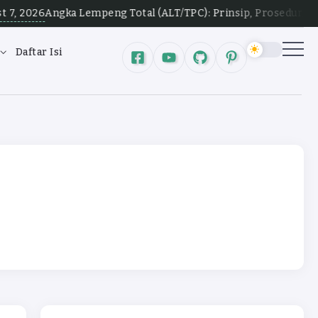
026
Angka Lempeng Total (ALT/TPC): Prinsip, Prosedur, Rentan
Daftar Isi