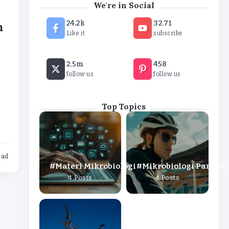
We're in Social
24.2k
32.71
n
Like it
subscribe
2.5m
458
follow us
follow us
Top Topics
ead
Materi Mikrobiologi
Mikrobiologi Pangan
4 Posts
4 Posts