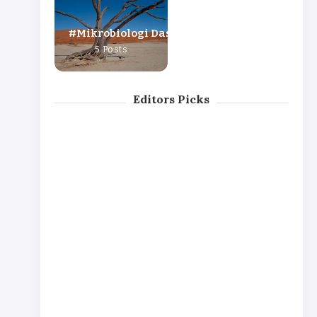
Mikrobiologi Dasar
5 Posts
Editors Picks
Media MRS :
Media
Enterobacteria
Sejarah,
Blood
ceae :
Komposisi, dan
Agar
Taksonomi,
Prosedur
Plate
Mekanisme
Isolasi Bakteri
(BAP):
Virulensi, dan
Asam Laktat
Definisi
Spektrum
,
Klinis
By
Laila Karomah
Prinsip,
By
Laila Karomah
dan
Prosed
ur
Pembu
atan
By
Laila
Karomah