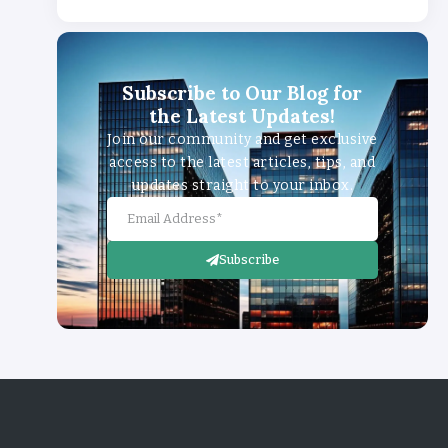
Subscribe to Our Blog for
the Latest Updates!
Join our community and get exclusive
access to the latest articles, tips, and
updates straight to your inbox.
Subscribe