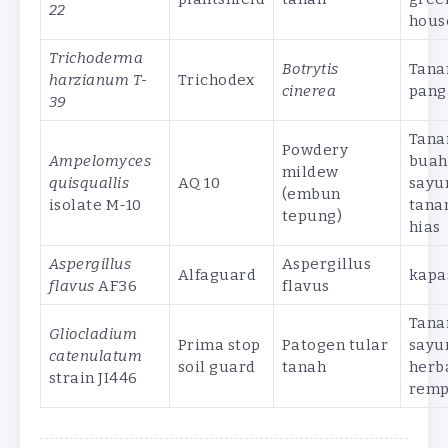
22
hous
Trichoderma
Botrytis
Tan
harzianum T-
Trichodex
cinerea
pang
39
Tan
Powdery
Ampelomyces
buah
mildew
quisquallis
AQ 10
sayu
(embun
isolate M-10
tana
tepung)
hias
Aspergillus
Aspergillus
Alfaguard
kapa
flavus
AF36
flavus
Tan
Gliocladium
Prima stop
Patogen tular
sayur
catenulatum
soil guard
tanah
herba
strain JI446
rem