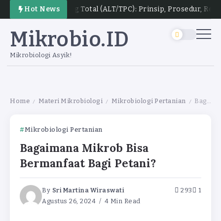
gka Lempeng Total (ALT/TPC): Prinsip, Prosedur, Rentang Kol
Hot News
Mikrobio.ID
Mikrobiologi Asyik!
Home
Materi Mikrobiologi
Mikrobiologi Pertanian
Bagaimana Mikrob Bisa Bermanfaat Bagi Petani?
/
/
/
Mikrobiologi Pertanian
Bagaimana Mikrob Bisa
Bermanfaat Bagi Petani?
By
Sri Martina Wiraswati
293
1
Agustus 26, 2024
4 Min Read