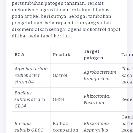
pertumbuhan patogen tanaman. Terkait
mekanisme agens biokontrol akan dibahas
pada artikel berikutnya. Sebagai tambahan
pengetahuan, beberapa mikrob yang sudah
dikomersialkan sebagai agens biokontrol dapat
dilihat pada tabel berikut.
Target
BCA
Produk
Tan
patogen
Ageobacterium
Buah
Agrobacterium
radiobacter
Gatrol
kaca
tumefaciens
strain 84
kaca
Bacillus
Rhizoctonia,
subtilis
strain
GB34
Kede
Fusarium
GB34
Gand
Bacillus
Kodiac,
Rhizoctonia,
barle
subtilis GB03
companion
Aspergillus
kaca