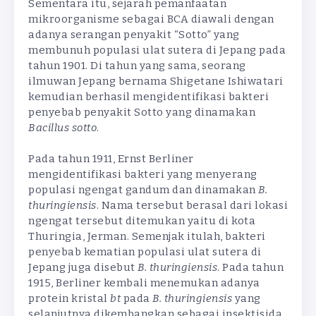
Sementara itu, sejarah pemanfaatan
mikroorganisme sebagai BCA diawali dengan
adanya serangan penyakit “Sotto” yang
membunuh populasi ulat sutera di Jepang pada
tahun 1901. Di tahun yang sama, seorang
ilmuwan Jepang bernama Shigetane Ishiwatari
kemudian berhasil mengidentifikasi bakteri
penyebab penyakit Sotto yang dinamakan
Bacillus
sotto
.
Pada tahun 1911, Ernst Berliner
mengidentifikasi bakteri yang menyerang
populasi ngengat gandum dan dinamakan
B.
thuringiensis
. Nama tersebut berasal dari lokasi
ngengat tersebut ditemukan yaitu di kota
Thuringia, Jerman. Semenjak itulah, bakteri
penyebab kematian populasi ulat sutera di
Jepang juga disebut
B. thuringiensis
. Pada tahun
1915, Berliner kembali menemukan adanya
protein kristal
bt
pada
B.
thuringiensis
yang
selanjutnya dikembangkan sebagai insektisida