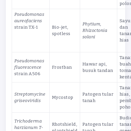
polo
Pseudomonas
aureofaciens
Sayu
Phytium,
strain TX-1
Bio-jet,
dan
Rhizoctonia
spotless
tana
solani
hias
Tan
Pseudomonas
Hawar api,
buah
fluorescence
Frostban
busuk tandan
toma
strain A506
kent
Tan
Streptomycine
Patogen tular
hias,
Mycostop
griseoviridis
tanah
pemb
poho
Budi
Trichoderma
Rhotshield,
Patogen tular
tana
harzianum T-
plantshield
tanah
gree