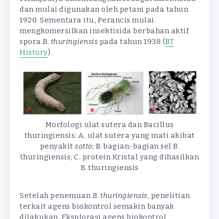
dan mulai digunakan oleh petani pada tahun
1920. Sementara itu, Perancis mulai
mengkomersilkan insektisida berbahan aktif
spora
B. thuringiensis
pada tahun 1938 (
BT
History
).
Morfologi ulat sutera dan Bacillus
thuringiensis: A. ulat sutera yang mati akibat
penyakit
sotto
; B. bagian-bagian sel B.
thuringiensis; C. protein Kristal yang dihasilkan
B. thuringiensis
Setelah penemuan
B. thuringiensis
, penelitian
terkait agens biokontrol semakin banyak
dilakukan. Eksplorasi agens biokontrol